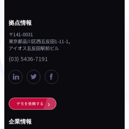
拠点情報
〒141-0031
東京都品川区西五反田1-11-1,
アイオス五反田駅前ビル
(03) 5436-7191
L
T
F
i
w
a
n
i
c
k
t
e
デモを依頼する
e
t
b
d
e
o
企業情報
i
r
o