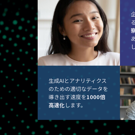
生成AIとアナリティクス
のための適切なデータを
導き出す速度を
1000倍
高速化
します。