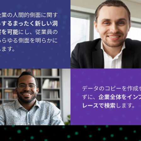
企業の人間的側面に関す
る
するまったく新しい洞
察を可能
にし、従業員の
あらゆる側面を明らかに
します。
データのコピーを作成
ずに、
企業全体をイン
レースで検索
します。