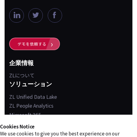
L
T
F
i
w
a
n
i
c
k
t
e
デモを依頼する
e
t
b
d
e
o
企業情報
i
r
o
ZLについて
n
k
ソリューション
ZL Unified Data Lake
ZL People Analytics
Microsoft 365
Cookies Notice
We use cookies to give you the best experience on our