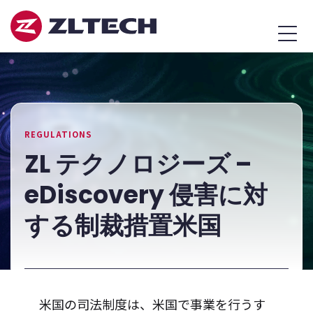
ZL
MEN
Tech
Japan
REGULATIONS
ZL テクノロジーズ –
eDiscovery 侵害に対
する制裁措置米国
米国の司法制度は、米国で事業を行うす